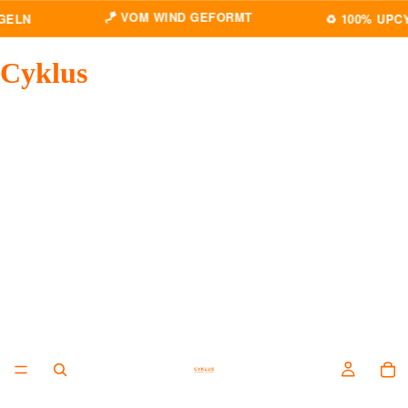
🪁 VOM WIND GEFORMT
LN
♻️ 100% UPCYC
Cyklus