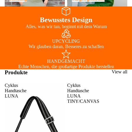
Bewusstes Design
Alles, was wir tun, beginnt mit dem Warum
UPCYCLING
Wir glauben daran, Besseres zu schaffen
HANDGEMACHT
Echte Menschen, die großartige Produkte herstellen
Produkte
View all
Cyklus
Cyklus
Handtasche
Handtasche
LUNA
LUNA
TINY/CANVAS